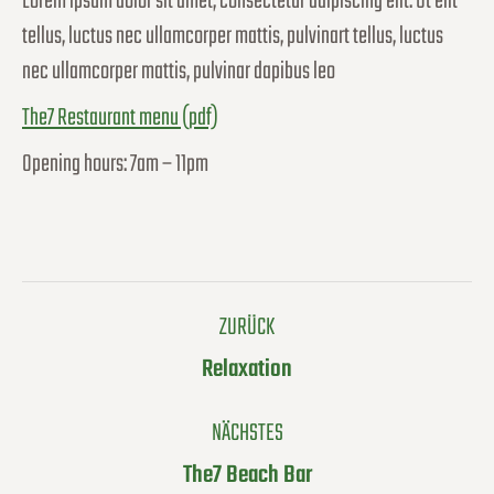
Lorem ipsum dolor sit amet, consectetur adipiscing elit. Ut elit
tellus, luctus nec ullamcorper mattis, pulvinart tellus, luctus
nec ullamcorper mattis, pulvinar dapibus leo
The7 Restaurant menu (pdf)
Opening hours: 7am – 11pm
Album-
ZURÜCK
Navigation
Vorheriges
Relaxation
Album:
NÄCHSTES
Nächstes
The7 Beach Bar