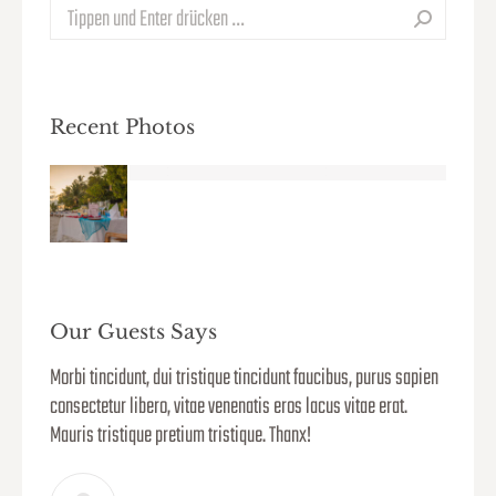
Search:
Recent Photos
Our Guests Says
uscipit
Morbi tincidunt, dui tristique tincidunt faucibus, purus sapien
WOW! Da
cibus,
consectetur libero, vitae venenatis eros lacus vitae erat.
purus s
lacus
Mauris tristique pretium tristique. Thanx!
vitae er