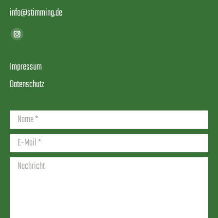
info@stimming.de
Finden Sie uns auf:
Instagram
page
opens
Impressum
in
Datenschutz
new
window
Name *
E-Mail *
Nachricht