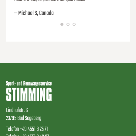
— Michael S, Canada
— Nikit
Lindhofstr. 6
23795 Bad Segeberg
Telefon +49 4551 8 25 71