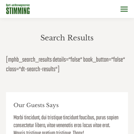
Search Results
Sie befinden sich hier:
[mphb_search_results details=“false“ book_button=“false“
class=“dt-search-results“]
Our Guests Says
uscipit
Morbi tincidunt, dui tristique tincidunt faucibus, purus sapien
WOW! Da
cibus,
consectetur libero, vitae venenatis eros lacus vitae erat.
purus s
lacus
Mauris tristique pretium tristique. Thanx!
vitae er